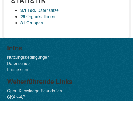
STATISTIK
3,1 Tsd.
Datensätze
26
Organisationen
31
Gruppen
Infos
Nutzungsbedingungen
Datenschutz
Impressum
Weiterführende Links
Open Knowledge Foundation
CKAN-API
Soziale Medien