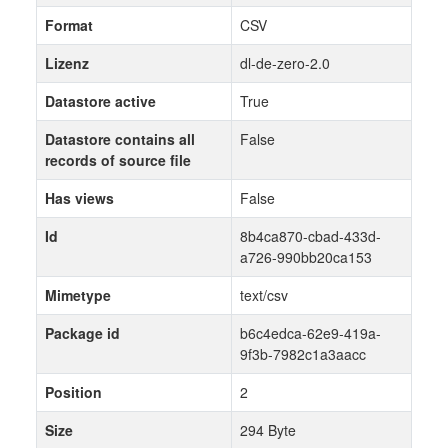
Format
CSV
Lizenz
dl-de-zero-2.0
Datastore active
True
Datastore contains all
False
records of source file
Has views
False
Id
8b4ca870-cbad-433d-
a726-990bb20ca153
Mimetype
text/csv
Package id
b6c4edca-62e9-419a-
9f3b-7982c1a3aacc
Position
2
Size
294 Byte