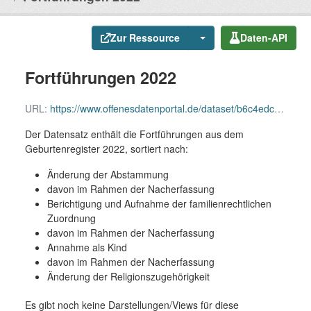
Zur Ressource
Daten-API
Fortführungen 2022
URL:
https://www.offenesdatenportal.de/dataset/b6c4edca-62e9-419a-9f3b-7982c1a3aacc/resource/8b4ca870-cbad-433d-a726-990bb20ca153/download/fortfuhrungen-2022.csv
Der Datensatz enthält die Fortführungen aus dem
Geburtenregister 2022, sortiert nach:
Änderung der Abstammung
davon im Rahmen der Nacherfassung
Berichtigung und Aufnahme der familienrechtlichen
Zuordnung
davon im Rahmen der Nacherfassung
Annahme als Kind
davon im Rahmen der Nacherfassung
Änderung der Religionszugehörigkeit
Es gibt noch keine Darstellungen/Views für diese