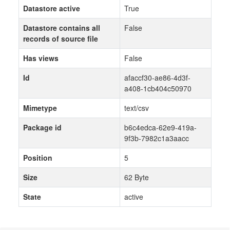
Datastore active
True
Datastore contains all
False
records of source file
Has views
False
Id
afaccf30-ae86-4d3f-
a408-1cb404c50970
Mimetype
text/csv
Package id
b6c4edca-62e9-419a-
9f3b-7982c1a3aacc
Position
5
Size
62 Byte
State
active