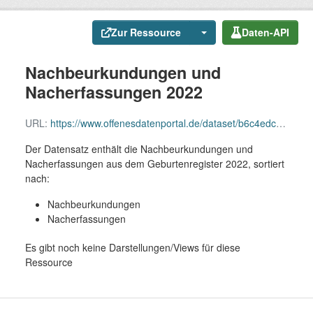
Zur Ressource
Daten-API
Nachbeurkundungen und
Nacherfassungen 2022
URL:
https://www.offenesdatenportal.de/dataset/b6c4edca-62e9-419a-9f3b-7982c1a3aacc/resource/afaccf30-ae86-4d3f-a408-1cb404c50970/download/nachbeurkundungen-nacherfassungen-2022.csv
Der Datensatz enthält die Nachbeurkundungen und
Nacherfassungen aus dem Geburtenregister 2022, sortiert
nach:
Nachbeurkundungen
Nacherfassungen
Es gibt noch keine Darstellungen/Views für diese
Ressource