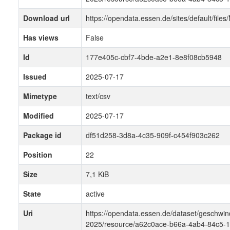
Download url
https://opendata.essen.de/sites/default/
Has views
False
Id
177e405c-cbf7-4bde-a2e1-8e8f08cb5948
Issued
2025-07-17
Mimetype
text/csv
Modified
2025-07-17
Package id
df51d258-3d8a-4c35-909f-c454f903c262
Position
22
Size
7,1 KiB
State
active
Uri
https://opendata.essen.de/dataset/gesch
2025/resource/a62c0ace-b66a-4ab4-84c5-1