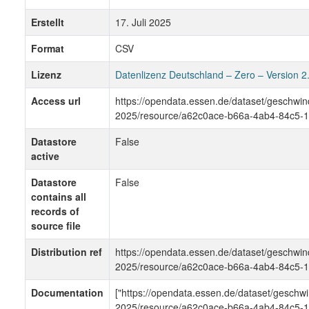
Erstellt
17. Juli 2025
Format
CSV
Lizenz
Datenlizenz Deutschland – Zero – Version 2
Access url
https://opendata.essen.de/dataset/gesch
2025/resource/a62c0ace-b66a-4ab4-84c5-1
Datastore
False
active
Datastore
False
contains all
records of
source file
Distribution ref
https://opendata.essen.de/dataset/gesch
2025/resource/a62c0ace-b66a-4ab4-84c5-1
Documentation
["https://opendata.essen.de/dataset/gesc
2025/resource/a62c0ace-b66a-4ab4-84c5-1