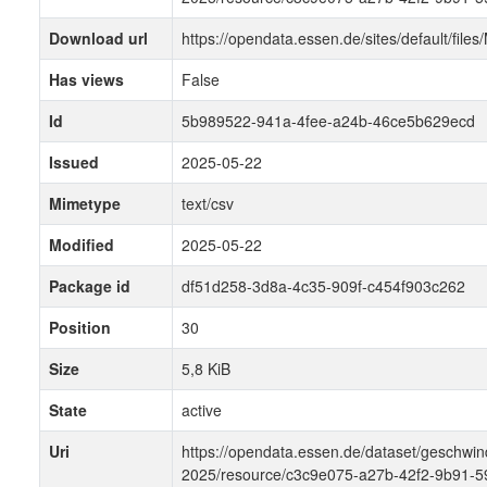
Download url
https://opendata.essen.de/sites/default
Has views
False
Id
5b989522-941a-4fee-a24b-46ce5b629ecd
Issued
2025-05-22
Mimetype
text/csv
Modified
2025-05-22
Package id
df51d258-3d8a-4c35-909f-c454f903c262
Position
30
Size
5,8 KiB
State
active
Uri
https://opendata.essen.de/dataset/gesch
2025/resource/c3c9e075-a27b-42f2-9b91-