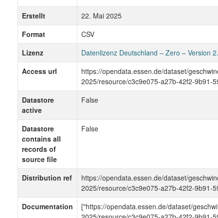
Erstellt
22. Mai 2025
Format
CSV
Lizenz
Datenlizenz Deutschland – Zero – Version 2
Access url
https://opendata.essen.de/dataset/gesch
2025/resource/c3c9e075-a27b-42f2-9b91-
Datastore
False
active
Datastore
False
contains all
records of
source file
Distribution ref
https://opendata.essen.de/dataset/gesch
2025/resource/c3c9e075-a27b-42f2-9b91-
Documentation
["https://opendata.essen.de/dataset/gesc
2025/resource/c3c9e075-a27b-42f2-9b91-5