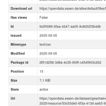
Download url
https://opendata.essen.de/sites/default/
Has views
False
Id
fe2f0085-6faa-4247-aa05-9c8d32f3b4db
Issued
2025-09-05
Mimetype
text/csv
Modified
2025-09-05
Package id
df51d258-3d8a-4c35-909f-c454f903c262
Position
15
Size
7,1 KiB
State
active
Uri
https://opendata.essen.de/dataset/gesch
2025/resource/53c53de0-6f3a-413d-aa63-