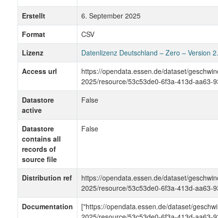
Erstellt
6. September 2025
Format
CSV
Lizenz
Datenlizenz Deutschland – Zero – Version 2
Access url
https://opendata.essen.de/dataset/gesch
2025/resource/53c53de0-6f3a-413d-aa63-
Datastore
False
active
Datastore
False
contains all
records of
source file
Distribution ref
https://opendata.essen.de/dataset/gesch
2025/resource/53c53de0-6f3a-413d-aa63-
Documentation
["https://opendata.essen.de/dataset/gesc
2025/resource/53c53de0-6f3a-413d-aa63-