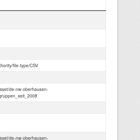
hority/file-type/CSV
taset/de-nw-oberhausen-
sgruppen_seit_2008
taset/de-nw-oberhausen-