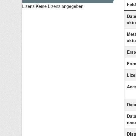
Feld
Lizenz
Keine Lizenz angegeben
Date
aktu
Meta
aktu
Erste
For
Lize
Acce
Data
Data
reco
Dist