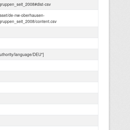
gruppen_seit_2008#dist-csv
taset/de-nw-oberhausen-
gruppen_seit_2008/content.csv
authority/language/DEU"]