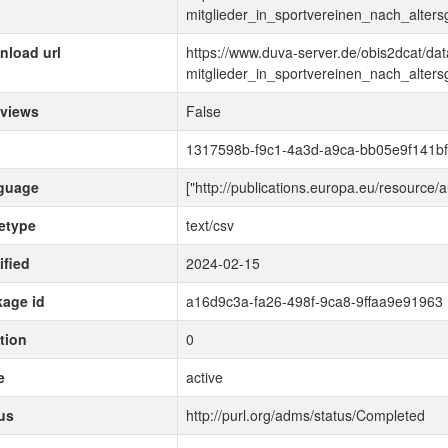
mitglieder_in_sportvereinen_nach_alters
load url
https://www.duva-server.de/obis2dcat/da
mitglieder_in_sportvereinen_nach_alters
 views
False
1317598b-f9c1-4a3d-a9ca-bb05e9f141bf
guage
["http://publications.europa.eu/resource/
etype
text/csv
fied
2024-02-15
age id
a16d9c3a-fa26-498f-9ca8-9ffaa9e91963
tion
0
e
active
us
http://purl.org/adms/status/Completed