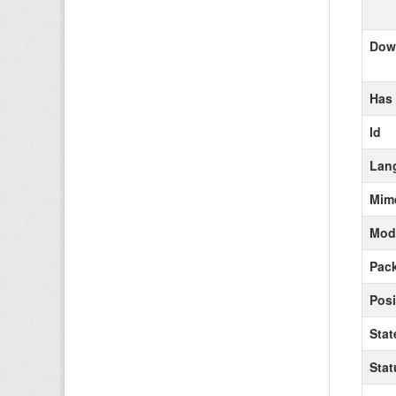
Down
Has
Id
Lan
Mim
Modi
Pack
Posi
Stat
Stat