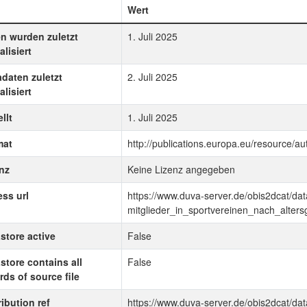
Wert
n wurden zuletzt
1. Juli 2025
alisiert
daten zuletzt
2. Juli 2025
alisiert
llt
1. Juli 2025
mat
http://publications.europa.eu/resource/aut
nz
Keine Lizenz angegeben
ss url
https://www.duva-server.de/obis2dcat/da
mitglieder_in_sportvereinen_nach_alter
store active
False
store contains all
False
rds of source file
ribution ref
https://www.duva-server.de/obis2dcat/da