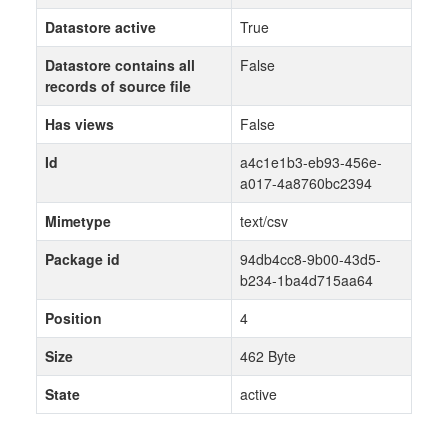
Datastore active
True
Datastore contains all
False
records of source file
Has views
False
Id
a4c1e1b3-eb93-456e-
a017-4a8760bc2394
Mimetype
text/csv
Package id
94db4cc8-9b00-43d5-
b234-1ba4d715aa64
Position
4
Size
462 Byte
State
active