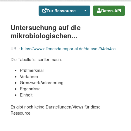
Zur Ressource
Daten-API
Untersuchung auf die
mikrobiologischen...
URL:
https://www.offenesdatenportal.de/dataset/94db4cc8-9b00-43d5-b234-1ba4d715aa64/resource/a4c1e1b3-eb93-456e-a017-4a8760bc2394/download/juni21untersuchung-auf-die-mikrobiologischen-parameter-der-gruppe-a-nach-anlage-4.csv
Die Tabelle ist sortiert nach:
Prüfmerkmal
Verfahren
Grenzwert/Anforderung
Ergebnisse
Einheit
Es gibt noch keine Darstellungen/Views für diese
Ressource