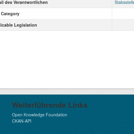
il des Verantwortlichen
Stabsstell
 Category
icable Legislation
Weiterführende Links
Open Knowledge Foundation
CKAN-API