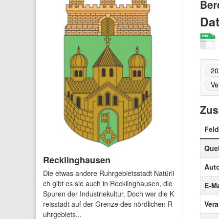
Ber
Da
20
Ve
Zus
Feld
Quel
Recklinghausen
Auto
Die etwas andere Ruhrgebietsstadt Natürli
ch gibt es sie auch in Recklinghausen, die
E-Ma
Spuren der Industriekultur. Doch wer die K
reisstadt auf der Grenze des nördlichen R
Vera
uhrgebiets...