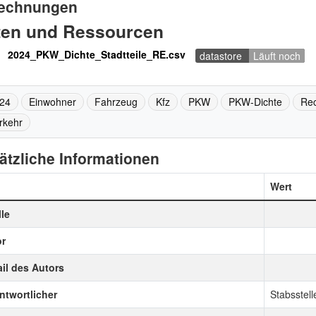
echnungen
ten und Ressourcen
2024_PKW_Dichte_Stadtteile_RE.csv
datastore
Läuft noch
24
Einwohner
Fahrzeug
Kfz
PKW
PKW-Dichte
Rec
rkehr
ätzliche Informationen
Wert
le
r
il des Autors
ntwortlicher
Stabsstell