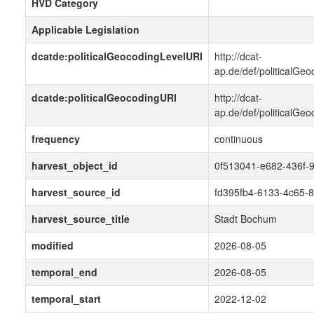
HVD Category
Applicable Legislation
dcatde:politicalGeocodingLevelURI
http://dcat-
ap.de/def/politicalGeo
dcatde:politicalGeocodingURI
http://dcat-
ap.de/def/politicalGe
frequency
continuous
harvest_object_id
0f513041-e682-436f-
harvest_source_id
fd395fb4-6133-4c65-
harvest_source_title
Stadt Bochum
modified
2026-08-05
temporal_end
2026-08-05
temporal_start
2022-12-02