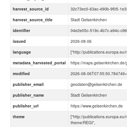
harvest_source_id
32c73ec0-63ac-490b-9f05-1e
harvest_source_title
Stadt Gelsenkirchen
identifier
04e2e05c-519c-4b7c-a94c-c9
issued
2026-08-06
language
["http://publications.europa.eu
metadata_harvested_portal
https://maps.gelsenkirchen.de
modified
2026-08-06T07:55:50.784749+
publisher_email
geodaten@gelsenkirchen.de
publisher_name
Stadt Gelsenkirchen
publisher_url
https://www.gelsenkirchen.de
theme
["http://publications.europa.eu/
theme/REGI",