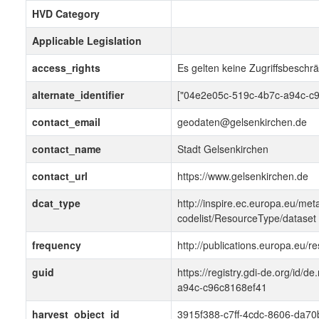
HVD Category
Applicable Legislation
access_rights
Es gelten keine Zugriffsbeschr
alternate_identifier
["04e2e05c-519c-4b7c-a94c-c9
contact_email
geodaten@gelsenkirchen.de
contact_name
Stadt Gelsenkirchen
contact_url
https://www.gelsenkirchen.de
dcat_type
http://inspire.ec.europa.eu/met
codelist/ResourceType/dataset
frequency
http://publications.europa.eu/
guid
https://registry.gdi-de.org/id
a94c-c96c8168ef41
harvest_object_id
3915f388-c7ff-4cdc-8606-da7