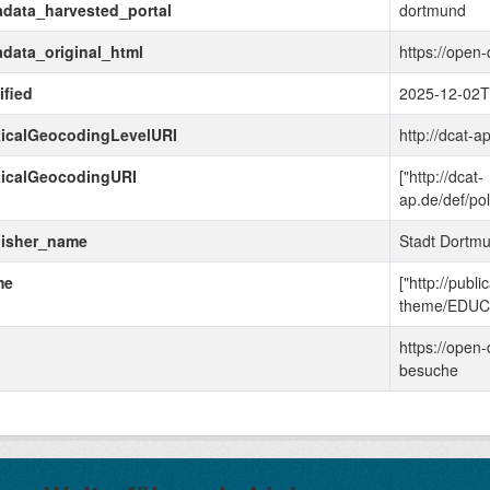
data_harvested_portal
dortmund
data_original_html
https://open
fied
2025-12-02T
ticalGeocodingLevelURI
http://dcat-a
ticalGeocodingURI
["http://dcat-
ap.de/def/po
lisher_name
Stadt Dortm
me
["http://publ
theme/EDUC
https://open
besuche