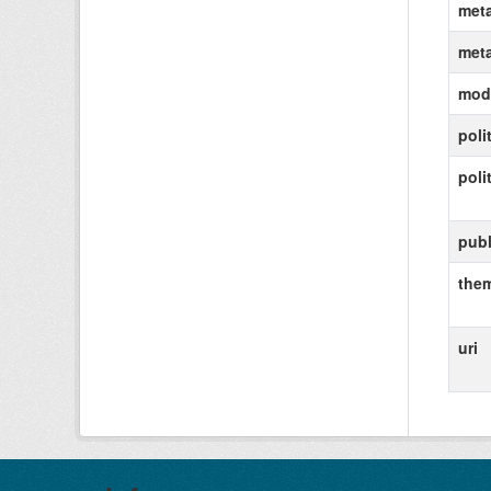
meta
meta
modi
poli
poli
pub
the
uri