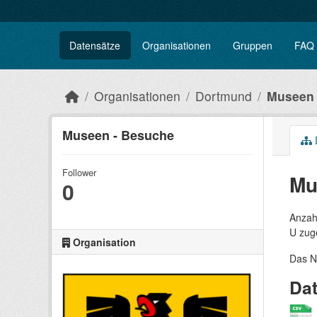
Datensätze
Organisationen
Gruppen
FAQ
Organisationen
Dortmund
Museen 
Museen - Besuche
Follower
Mu
0
Anzah
U zug
Organisation
Das N
Da