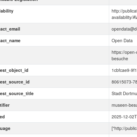
lability
http://public
availability/
act_email
opendata@d
tact_name
Open Data
d
https://open
besuche
est_object_id
1cbfcae9-9f
est_source_id
80615073-78
est_source_title
Stadt Dortm
ifier
museen-bes
ued
2025-12-02T
guage
["http://publ