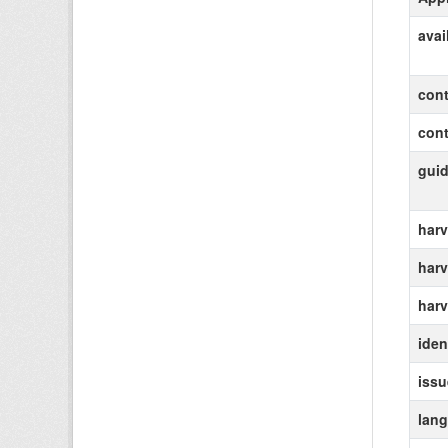
avai
cont
con
gui
harv
harv
harv
ident
iss
lan