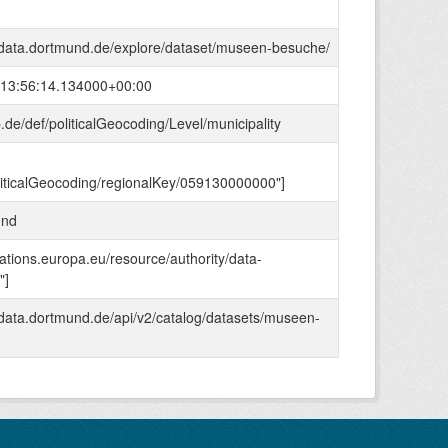
-data.dortmund.de/explore/dataset/museen-besuche/
13:56:14.134000+00:00
p.de/def/politicalGeocoding/Level/municipality
liticalGeocoding/regionalKey/059130000000"]
und
ications.europa.eu/resource/authority/data-
"]
-data.dortmund.de/api/v2/catalog/datasets/museen-