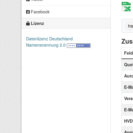
Facebook
Lizenz
his
Datenlizenz Deutschland
Zus
Namensnennung 2.0
Feld
Quel
Auto
E-Ma
Vera
E-Ma
HVD
Appl