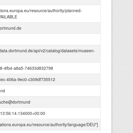
ations.europa.eu/resource/authority/planned-
AVAILABLE
ortmund.de
-data.dortmund.de/api/v2/catalog/datasets/museen-
18-4fb4-a8a5-74633d832798
ec-406a-9ec0-c309df735512
und
uche@dortmund
13:56:14.134000+00:00
ications.europa.eu/resource/authority/language/DEU"]