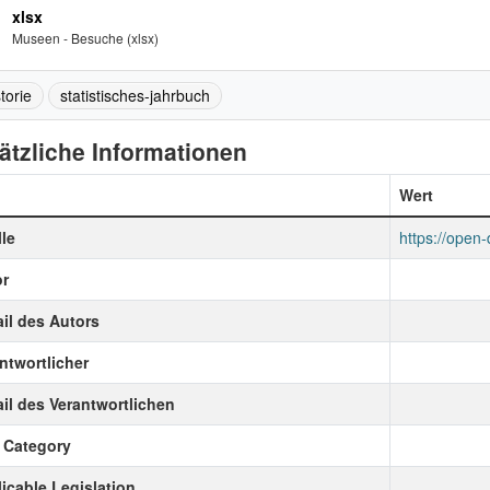
xlsx
Museen - Besuche (xlsx)
torie
statistisches-jahrbuch
ätzliche Informationen
Wert
le
https://open
r
il des Autors
ntwortlicher
il des Verantwortlichen
 Category
icable Legislation