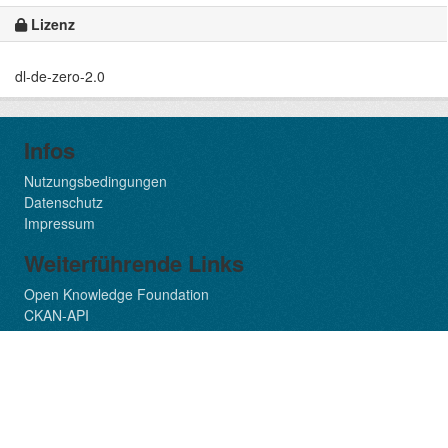
Lizenz
dl-de-zero-2.0
Infos
Nutzungsbedingungen
Datenschutz
Impressum
Weiterführende Links
Open Knowledge Foundation
CKAN-API
Soziale Medien