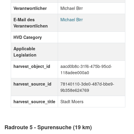
Verantwortlicher
Michael Birr
E-Mail des
Michael Birr
Verantwortlichen
HVD Category
Applicable
Legislation
harvest_object_id
aacd0b8c-31f6-475b-95cd-
118adee000a0
harvest_source_id
78140110-3de0-487d-bbe9-
9b358e624769
harvest_source_title
Stadt Moers
Radroute 5 - Spurensuche (19 km)